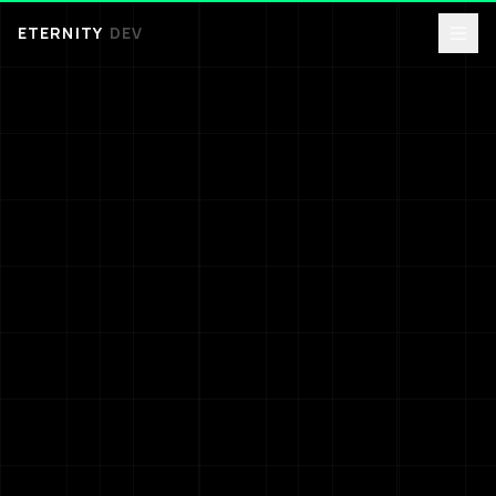
ETERNITY
DEV
01
02
03
04
RU
|
RO
|
EN